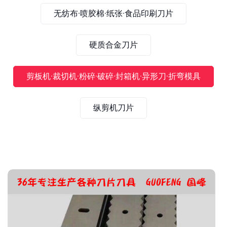
无纺布·喷胶棉·纸张·食品印刷刀片
硬质合金刀片
剪板机·裁切机·粉碎·破碎·封箱机·异形刀·折弯模具
纵剪机刀片