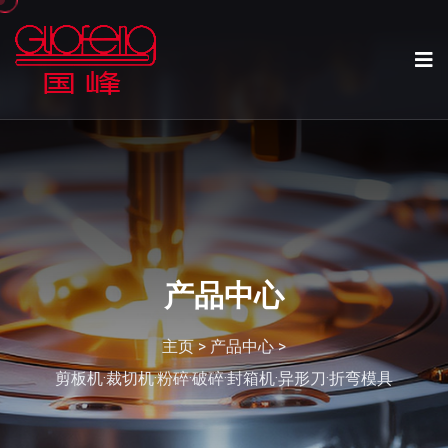
产品中心
主页
>
产品中心
>
剪板机·裁切机·粉碎·破碎·封箱机·异形刀·折弯模具